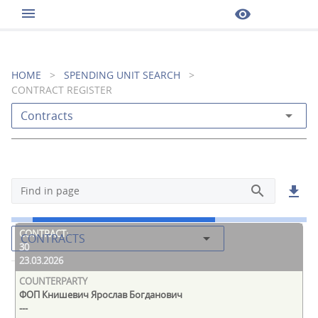
menu
visibility
HOME
>
SPENDING UNIT SEARCH
>
CONTRACT REGISTER
arrow_drop_down
Contracts
search
get_app
Find in page
arrow_drop_down
CONTRACTS
30
23.03.2026
ФОП Книшевич Ярослав Богданович
---