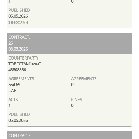
1
0
05.05.2026
з версіями
25
03.03.2026
ТОВ "СТМ-Фарм"
43808856
554.69
0
UAH
1
0
05.05.2026