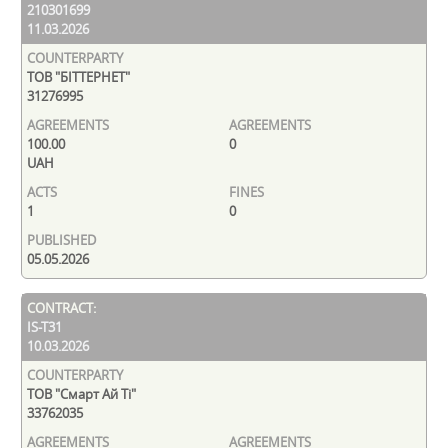
210301699
11.03.2026
ТОВ "БІТТЕРНЕТ"
31276995
100.00
0
UAH
1
0
05.05.2026
IS-T31
10.03.2026
ТОВ "Смарт Ай Ті"
33762035