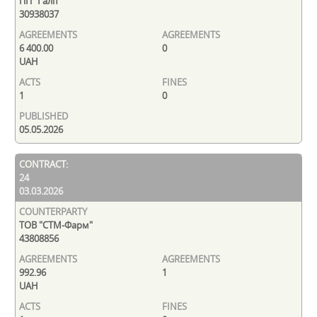
ПП "Галіт"
30938037
6 400.00
0
UAH
1
0
05.05.2026
24
03.03.2026
ТОВ "СТМ-Фарм"
43808856
992.96
1
UAH