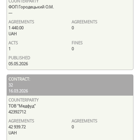
ФОП Городецький О.М.
---
1 440.00
0
UAH
1
0
05.05.2026
32
16.03.2026
ТОВ "Медфуд"
42392712
42 939.72
0
UAH