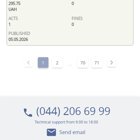
295.75
0
UAH
1
0
05.05.2026
chevron_left
chevron_right
1
2
70
71
...
(044) 206 69 99
local_phone
Technical support from 9:00 to 18:00
mail
Send email