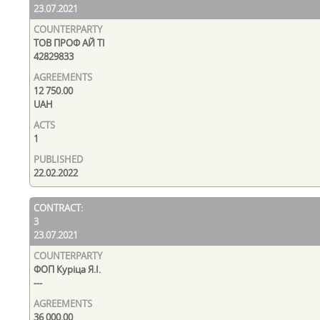
23.07.2021
ТОВ ПРОФ АЙ ТІ
42829833
12 750.00
UAH
1
22.02.2022
3
23.07.2021
ФОП Куріца Я.І.
---
36 000.00