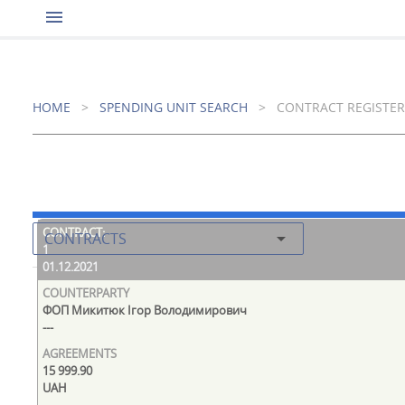
menu
HOME
>
SPENDING UNIT SEARCH
>
CONTRACT REGISTER
arrow_drop_down
CONTRACTS
1
01.12.2021
ФОП Микитюк Ігор Володимирович
---
15 999.90
UAH