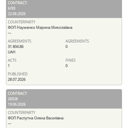
6/93
22.06.2026
ФОП Науменко Марина Миколаївна
---
31 804.86
0
UAH
1
0
28.07.2026
26028
19.06.2026
ФОП Распутна Олена Василівна
---