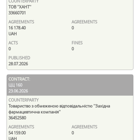
ТОВ ''ХАНТ''
33660701
16 178.40
0
UAH
0
0
28.07.2026
ЦЦ 160
23.06.2026
Товариство з обмеженою відповідальністю ''Західна
фармацевтична компанія''
36452580
54 159.00
0
UAH