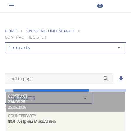
menu
visibility
HOME
>
SPENDING UNIT SEARCH
>
CONTRACT REGISTER
arrow_drop_down
Contracts
search
get_app
Find in page
arrow_drop_down
CONTRACTS
234/06-26
25.06.2026
ФОП Ан Ірина Миколаївна
---