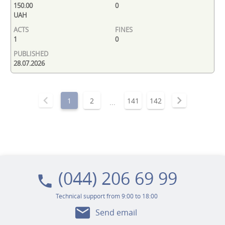
150.00
0
UAH
1
0
28.07.2026
chevron_left
chevron_right
1
2
141
142
...
(044) 206 69 99
local_phone
Technical support from 9:00 to 18:00
mail
Send email