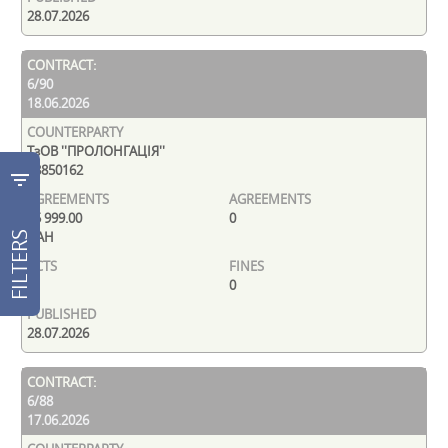
28.07.2026
6/90
18.06.2026
ТзОВ ''ПРОЛОНГАЦІЯ''
38850162
filter_list
45 999.00
0
UAH
FILTERS
0
0
28.07.2026
6/88
17.06.2026