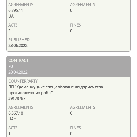
6 895.11
0
UAH
2
0
23.06.2022
70
28.04.2022
ПП "Кременчуцьке спеціалізоване ипідприємство
протипожежних робіт"
39179787
6 367.18
0
UAH
1
0