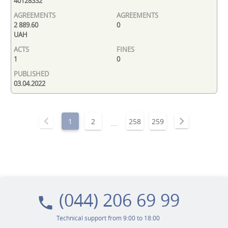
40128332
2 889.60
0
UAH
1
0
03.04.2022
chevron_left
chevron_right
1
2
258
259
...
(044) 206 69 99
local_phone
Technical support from 9:00 to 18:00