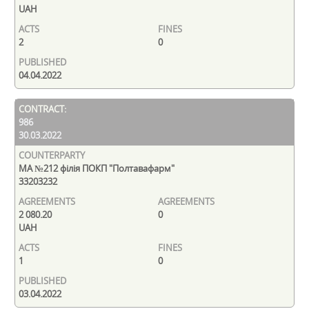
UAH
2
0
04.04.2022
986
30.03.2022
МА №212 філія ПОКП "Полтавафарм"
33203232
2 080.20
0
UAH
1
0
03.04.2022