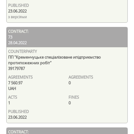
23.06.2022
з версіями
73
28.04.2022
ПП "Кременчуцьке спеціалізоване ипідприємство
протипожежних робіт"
39179787
7 560.97
0
UAH
1
0
23.06.2022