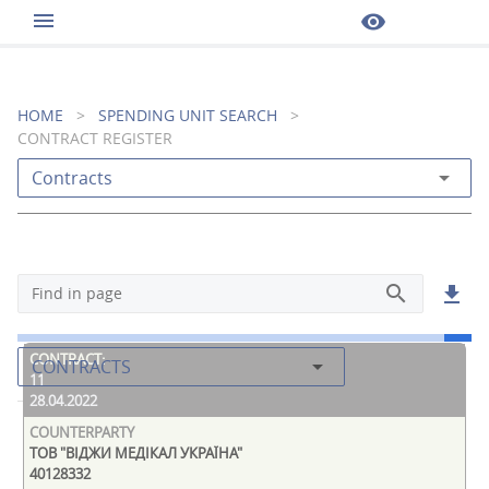
menu
visibility
HOME
>
SPENDING UNIT SEARCH
>
CONTRACT REGISTER
arrow_drop_down
Contracts
search
get_app
Find in page
arrow_drop_down
CONTRACTS
11
28.04.2022
ТОВ "ВІДЖИ МЕДІКАЛ УКРАЇНА"
40128332