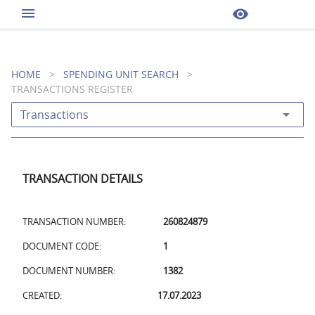
menu
visibility
HOME
>
SPENDING UNIT SEARCH
>
TRANSACTIONS REGISTER
arrow_drop_down
Transactions
TRANSACTION DETAILS
TRANSACTION NUMBER:
260824879
DOCUMENT CODE:
1
DOCUMENT NUMBER:
1382
CREATED:
17.07.2023