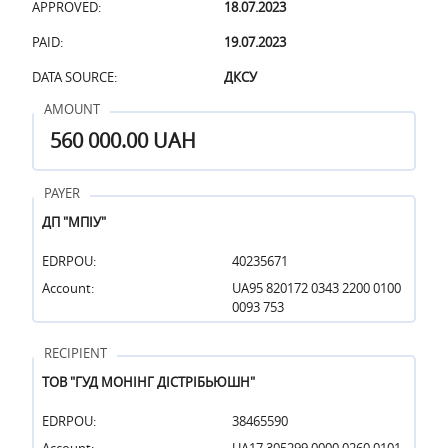
APPROVED:
18.07.2023
PAID:
19.07.2023
DATA SOURCE:
ДКСУ
AMOUNT
560 000.00 UAH
PAYER
ДП "МПІУ"
EDRPOU:
40235671
Account:
UA95 820172 0343 2200 0100
0093 753
RECIPIENT
ТОВ "ГУД МОНІНГ ДІСТРІБЬЮШН"
EDRPOU:
38465590
Account:
UA17 305299 0000 0260 0101