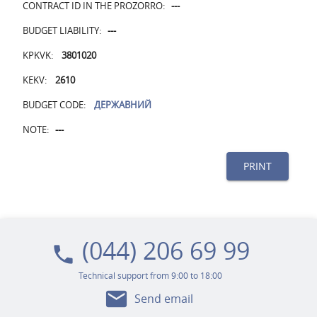
CONTRACT ID IN THE PROZORRO:
---
BUDGET LIABILITY:
---
KPKVK:
3801020
KEKV:
2610
BUDGET CODE:
ДЕРЖАВНИЙ
NOTE:
---
PRINT
(044) 206 69 99
local_phone
Technical support from 9:00 to 18:00
mail
Send email