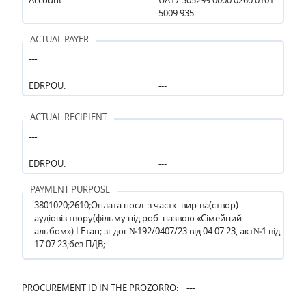
5009 935
ACTUAL PAYER
---
EDRPOU:
---
ACTUAL RECIPIENT
---
EDRPOU:
---
PAYMENT PURPOSE
3801020;2610;Оплата посл. з частк. вир-ва(створ)
аудіовіз.твору(фільму під роб. назвою «Сімейний
альбом») І Етап; зг.дог.№192/0407/23 від 04.07.23, акт№1 від
17.07.23;без ПДВ;
PROCUREMENT ID IN THE PROZORRO:
---